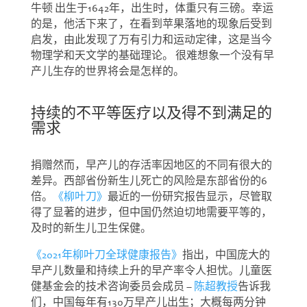
牛顿 出生于1642年，出生时，体重只有三磅。幸运
的是，他活下来了，在看到苹果落地的现象后受到
启发，由此发现了万有引力和运动定律，这是当今
物理学和天文学的基础理论。 很难想象一个没有早
产儿生存的世界将会是怎样的。
持续的不平等医疗以及得不到满足的
需求
捐赠然而，早产儿的存活率因地区的不同有很大的
差异。西部省份新生儿死亡的风险是东部省份的6
倍。
《柳叶刀》
最近的一份研究报告显示，尽管取
得了显著的进步，但中国仍然迫切地需要平等的，
及时的新生儿卫生保健。
《2021年柳叶刀全球健康报告》
指出，中国庞大的
早产儿数量和持续上升的早产率令人担忧。儿童医
健基金会的技术咨询委员会成员 –
陈超教授
告诉我
们，中国每年有130万早产儿出生；大概每两分钟