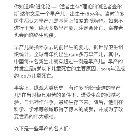
你知道吗?进化论 — “适者生存”理论的创造者查尔
斯·达尔文是一个早产儿，出生于1809年。当时许多
医生都认为早产儿是基因上较差的“弱者”。如果不
进行干预，绝大多数早产婴儿注定会死亡，幸存者
也会面临终生残疾。
早产儿是指怀孕37周前出生的婴儿。据世界卫生组
织统计，全球每年约出生1500多万早产儿，其中，
中国每10名新生儿就有超过一例是早产儿。早产的
并发症是5岁以下儿童死亡的主要原因，2015年造成
约100万儿童死亡。
事实上，纵观人类历史，有许多“创造奇迹的早产
儿”在当时极具艰苦的条件下，遭受生命的残酷考
验，与死神作斗争，最终生存下来。随后，他们在
科学、学术等领域取得了惊人的成就，并成为了改
变世界的伟大领袖。
以下是一些早产的名人们: