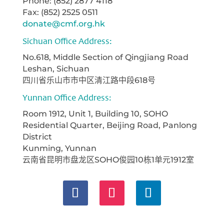
Phone: (852) 2877 4118
Fax: (852) 2525 0511
donate@cmf.org.hk
Sichuan Office Address:
No.618, Middle Section of Qingjiang Road
Leshan, Sichuan
四川省乐山市市中区清江路中段618号
Yunnan Office Address:
Room 1912, Unit 1, Building 10, SOHO
Residential Quarter, Beijing Road, Panlong
District
Kunming, Yunnan
云南省昆明市盘龙区SOHO俊园10栋1单元1912室